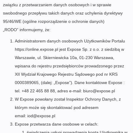
związku z przetwarzaniem danych osobowych i w sprawie
swobodnego przepływu takich danych oraz uchylenia dyrektywy
95/46/WE (ogólne rozporządzenie o ochronie danych)
„RODO” informujemy, że:
Administratorem danych osobowych Użytkowników Portalu
https://online.expose.pl jest Expose Sp. z o.o. z siedzibą w
Warszawie, ul. Skierniewicka 10a, 01-230 Warszawa,
wpisana do rejestru przedsiębiorców prowadzonego przez
XII Wydział Krajowego Rejestru Sądowego pod nr KRS
0000389065, (dalej: „Expose”). Dane kontaktowe Expose :
tel. +48 22 465 88 88, adres e-mail:
biuro@expose.pl
W Expose powołany został Inspektor Ochrony Danych, z
którym może się skontaktować pod adresem
email:
iod@expose.pl
Expose przetwarza dane osobowe w celach:
świadczenia usługi prowadzenia konta Użytkownika w