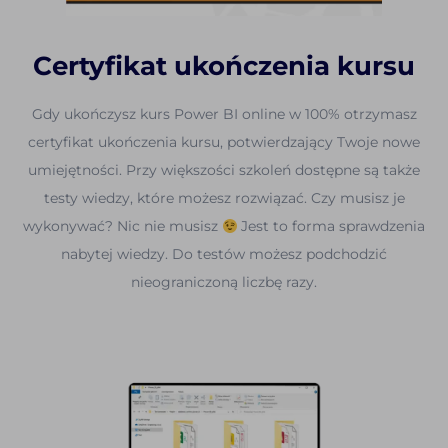
Certyfikat ukończenia kursu
Gdy ukończysz kurs Power BI online w 100% otrzymasz
certyfikat ukończenia kursu, potwierdzający Twoje nowe
umiejętności. Przy większości szkoleń dostępne są także
testy wiedzy, które możesz rozwiązać. Czy musisz je
wykonywać? Nic nie musisz
Jest to forma sprawdzenia
nabytej wiedzy. Do testów możesz podchodzić
nieograniczoną liczbę razy.