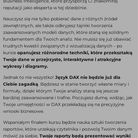
Business Intelligence, które przysporzą Ci znakomitej
reputacji jako eksperta w tej dziedzinie.
Nauczysz się nie tylko pobierać dane z różnych źródeł
zewnętrznych, ale także odkryjesz tajniki tworzenia
zaawansowanych modeli danych, które staną się solidnym
fundamentem dla Twoich analiz. Nie musisz się już obawiać
trudnych kwestii związanych z wizualizacją danych – po
kursie
opanujesz różnorodne techniki, które przekształcą
Twoje dane w przejrzyste, interaktywne i atrakcyjne
wykresy i diagramy.
Jednak to nie wszystko!
Język DAX nie będzie już dla
Ciebie zagadką
. Będziesz w stanie tworzyć własne miary i
formuły, dzięki którym Twoje analizy staną się jeszcze
bardziej zaawansowane i trafne. Poczujesz dumę, widząc, jak
Twoje umiejętności w DAX przekładają się na precyzyjne
wnioski biznesowe.
Wspaniałym finałem kursu będzie nauka sztuki tworzenia
raportów, które urzekają czytelnika i pozwolą Twoim danym
mówić za siebie.
Twoje raporty będą prezentować wyniki