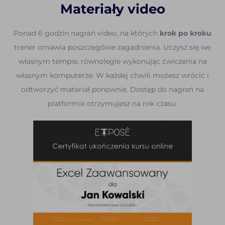
Materiały video
Ponad 6 godzin nagrań video, na których
krok po kroku
trener omawia poszczególne zagadnienia. Uczysz się we
własnym tempie, równolegle wykonując ćwiczenia na
własnym komputerze. W każdej chwili możesz wrócić i
odtworzyć materiał ponownie. Dostęp do nagrań na
platformie otrzymujesz na rok czasu.