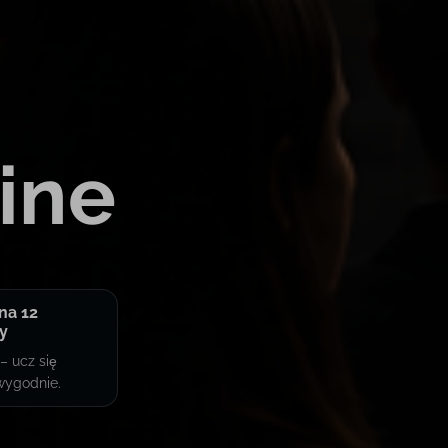
ine
na 12
y
– ucz się
wygodnie.