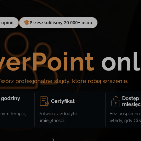
opinii
Przeszkoliliśmy 20 000+ osób
erPoint
onl
Twórz profesjonalne slajdy, które robią wrażenie.
 godziny
Dostęp 
Certyfikat
miesięc
snym tempie,
Potwierdź zdobyte
Bez pośpiechu 
umiejętności.
wtedy, gdy Ci 