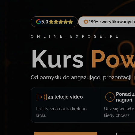
5.0
190+ zweryfikowanych 
ONLINE.EXPOSE.PL
Kurs
Pow
Od pomysłu do angażującej prezentacji.
Ponad 4
43 lekcje video
nagrań
Praktyczna nauka krok po
Ucz się we wła
kroku.
kiedy chcesz.