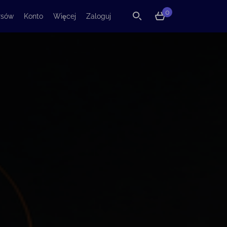
0
rsów
Konto
Więcej
Zaloguj