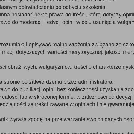
łasnym doświadczeniu po odbyciu szkolenia.
na posiadać pełne prawa do treści, której dotyczy opini
rawo do moderacji i edycji opinii w celu usunięcia wulga
zrozumiała i opisywać realne wrażenia związane ze szko
ormacji dotyczących wartości merytorycznej, jakości mery
eści obraźliwych, wulgaryzmów, treści o charakterze dy
 stronie po zatwierdzeniu przez administratora.
rawo do publikacji opinii bez konieczności uzyskania zgo
ałości lub w skróconej formie, w zależności od decyzji 
edzialności za treści zawarte w opiniach i nie gwarantuj
ownik wyraża zgodę na przetwarzanie swoich danych oso