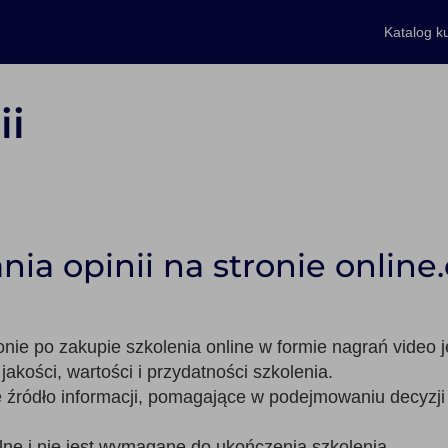
Katalog k
ii
a opinii na stronie online.
onie po zakupie szkolenia online w formie nagrań video j
akości, wartości i przydatności szkolenia.
ne źródło informacji, pomagające w podejmowaniu decyzj
lne i nie jest wymagane do ukończenia szkolenia.