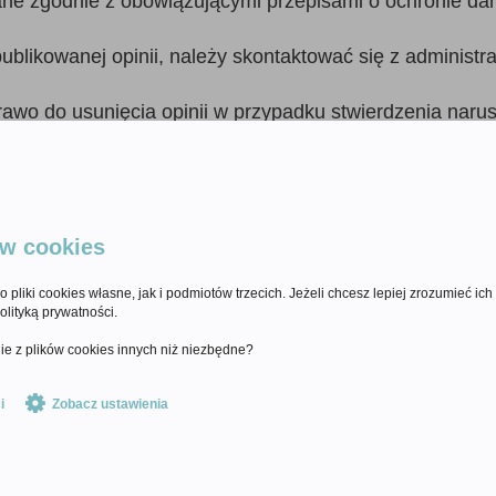
e zgodnie z obowiązującymi przepisami o ochronie da
blikowanej opinii, należy skontaktować się z administra
prawo do usunięcia opinii w przypadku stwierdzenia nar
prawo do wprowadzania zmian w niniejszym regulaminie.
zywać od momentu ich opublikowania na stronie.
ów cookies
akupie szkolenia online w formie nagrań video, potwierd
nowienia.
 pliki cookies własne, jak i podmiotów trzecich. Jeżeli chcesz lepiej zrozumieć ich 
olityką prywatności.
ie z plików cookies innych niż niezbędne?
i
Zobacz ustawienia
ityka Prywatności