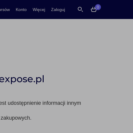
0
ursów
Konto
Więcej
Zaloguj
expose.pl
est udostępnienie informacji innym
i zakupowych.